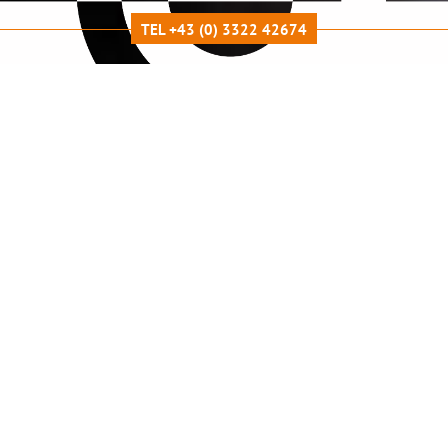
TEL +43 (0) 3322 42674
LEISTUNGSÜBERSICHT
Graue Star Operationen
auch mit Premiumlinsen - im eigenen
Eingriffsraum
Graue Star-Operation:
Wenn sich die Augenlinse eintrübt,
spricht man von einem Grauen Star, fachsprachlich auch
Katarakt genannt. Die Sehverschlechterung tritt meist als
sogenannter Altersstar ab dem 60. Lebensjahr auf.
Wir operieren vor Ort im Augenzentrum Güssing