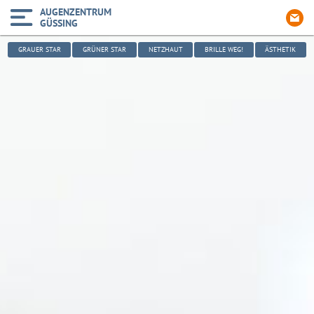
AUGENZENTRUM
GÜSSING
GRAUER STAR
GRÜNER STAR
NETZHAUT
BRILLE WEG!
ÄSTHETIK