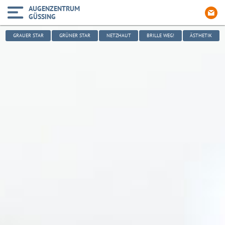
AUGENZENTRUM
GÜSSING
GRAUER STAR
GRÜNER STAR
NETZHAUT
BRILLE WEG!
ÄSTHETIK