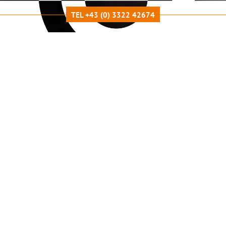
TEL +43 (0) 3322 42674
LEISTUNGSÜBERSICHT
Graue Star Operationen
auch mit Premiumlinsen - im eigenen
Eingriffsraum
Graue Star-Operation:
Wenn sich die Augenlinse eintrübt,
spricht man von einem Grauen Star, fachsprachlich auch
Katarakt genannt. Die Sehverschlechterung tritt meist als
sogenannter Altersstar ab dem 60. Lebensjahr auf.
Wir operieren vor Ort im Augenzentrum Güssing